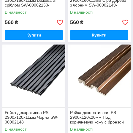
2900х160х11мм Бежева зі
2900х160х11мм Сіре дерево
сріблом SW-00002150-
з чорним SW-00002149-
В наявності
В наявності
560
560
₴
₴
Купити
Купити
Рейка декоративна PS
Рейка декоративная PS
2900х120х11мм Чорна SW-
2900х120х20мм Под
00002148
коричневую кожу с бронзой
SW-00002147-
В наявності
В наявності