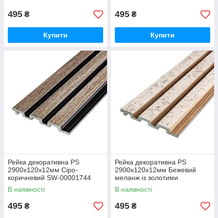
495
495
₴
₴
Купити
Купити
Рейка декоративна PS
Рейка декоративна PS
2900х120х12мм Сіро-
2900х120х12мм Бежевий
коричневий SW-00001744
меланж із золотими
вкрапленнями (D) SW-
В наявності
В наявності
00001742
495
495
₴
₴