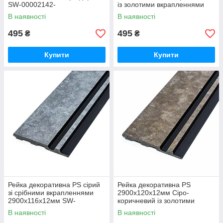
SW-00002142-
із золотими вкрапленнями
SW-00002140-
В наявності
В наявності
495
495
₴
₴
Купити
Купити
Рейка декоративна PS сірий
Рейка декоративна PS
зі срібними вкрапленнями
2900х120х12мм Сіро-
2900х116х12мм SW-
коричневий із золотими
00002139
вкрапленнями SW-00002138
В наявності
В наявності