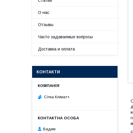
Статьи
О нас
Отзывы
Часто задаваемые вопросы
Доставка и оплата
КОНТАКТИ
Сітка Клімат+
С
д
к
г
м
Вадим
с