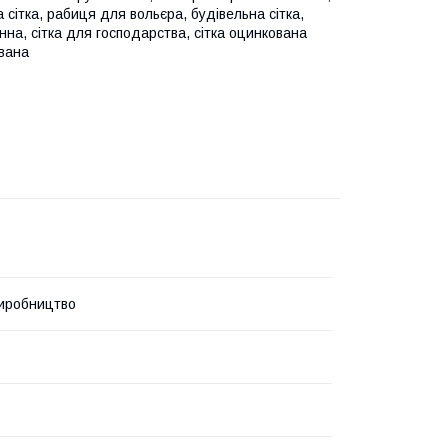
а сітка, рабиця для вольєра, будівельна сітка,
онна, сітка для господарства, сітка оцинкована
ована
иробництво