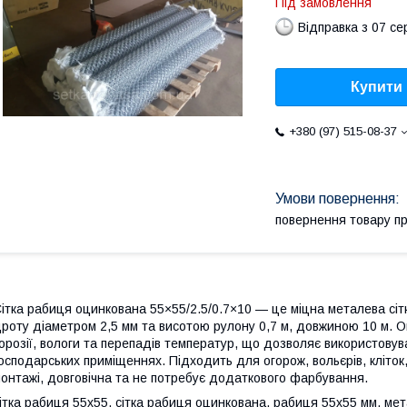
Під замовлення
Відправка з 07 се
Купити
+380 (97) 515-08-37
повернення товару п
ітка рабиця оцинкована 55×55/2.5/0.7×10 — це міцна металева сіт
роту діаметром 2,5 мм та висотою рулону 0,7 м, довжиною 10 м. О
орозії, вологи та перепадів температур, що дозволяє використовувати
осподарських приміщеннях. Підходить для огорож, вольєрів, кліток,
онтажі, довговічна та не потребує додаткового фарбування.
ітка рабиця 55x55, сітка рабиця оцинкована, рабиця 55х55 мм, мета