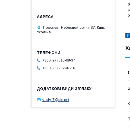
р
с
5
Проспект Небесной сотни 37, Київ,
Україна
Х
+380 (97) 515-08-37
+380 (95) 932-87-16
В
vady-7@ukr.net
К
Т