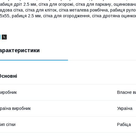
абиця дріт 2.5 мм, сітка для огорожі, сітка для паркану, оцинкован
адова сітка, сітка для кліток, сітка металева ромбічна, рабиця рул
5х55, рабиця 2.5 мм, сітка для огородження, сітка дротяна оцинк
арактеристики
Основні
иробник
Власне в
раїна виробник
Україна
ип сітки
Рабіца