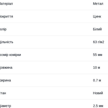
атеріал
Метал
окриття
Цинк
олір
Білий
ільність
63 г/м2
озмір комірки
55 мм
Довжина
10 м
Ширина
0.7 м
Стан
Новий
іаметр
2.5 мм