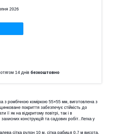
рпня 2026
ротягом 14 днів
безкоштовно
ка з ромбічною коміркою 55×55 мм, виготовлена з
цинковане покриття забезпечує стійкість до
 її як на відкритому повітрі, так і в
 захисних конструкцій та садових робіт. Легка у
лева сітка рулон 10 м, сітка рабиця 0.7 м висота,