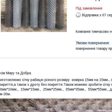
Під замовлення
Відправка з 07 се
Компанія тимчасово 
повернення товару п
сім Миру та Добра
иготовляємо сітку рабицю різного розміру комірка 15мм на 15мм., 
окриття,а також з дроту без покриття.Також можемо зробити сітк
0мм*10мм., 15мм*15мм., 25мм*25мм., 35мм*35мм., 55мм*55мм., ді
м-30м.