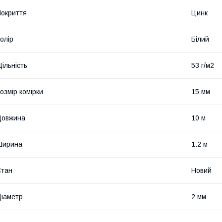
окриття
Цинк
олір
Білий
ільність
53 г/м2
озмір комірки
15 мм
Довжина
10 м
Ширина
1.2 м
Стан
Новий
іаметр
2 мм