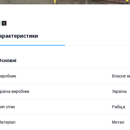
арактеристики
Основні
иробник
Власне в
раїна виробник
Україна
ип сітки
Рабіца
атеріал
Метал