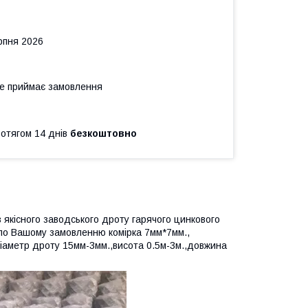
рпня 2026
не приймає замовлення
ротягом 14 днів
безкоштовно
з якісного заводського дроту гарячого цинкового
у по Вашому замовленню комірка 7мм*7мм.,
аметр дроту 15мм-3мм.,висота 0.5м-3м.,довжина