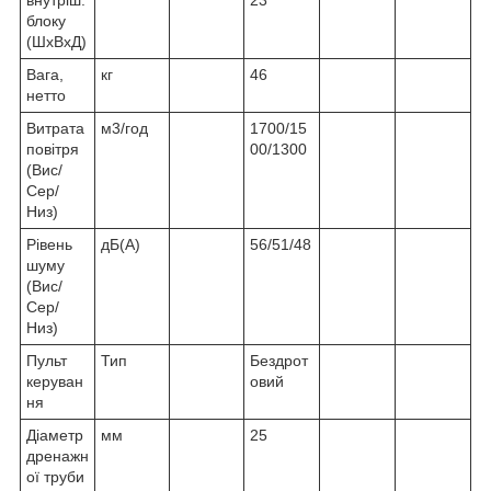
блоку
(ШxВxД)
Вага,
кг
46
нетто
Витрата
м3/год
1700/15
повітря
00/1300
(Вис/
Сер/
Низ)
Рівень
дБ(A)
56/51/48
шуму
(Вис/
Сер/
Низ)
Пульт
Тип
Бездрот
керуван
овий
ня
Діаметр
мм
25
дренажн
ої труби