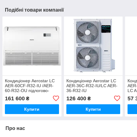
Подібні товари компанії
Кондиціонер Aerostar LC
Кондиціонер Aerostar LC
Конд
AER-60CF-R32-IU /AER-
AER-36C-R32-IU/LC AER-
AER-
60-R32-OU підлогово-
36-R32-IU
LC 
стельовий
напівпромисловий
напі
161 600
126 400
57 
₴
₴
касетний
касе
Купити
Купити
Про нас