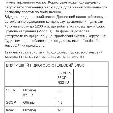
Гнучке управління жалюзі Користувач може індивідуально
регулювати положення жалюзі для досягнення оптимального
розподілу повітря по приміщенню.
Вбудований дренажний насос: Дренажний насос забезпечує
автоматичне відведення конденсату, дозволяючи піднімати
його на висоту до 1200 мм, що робить установку зручнішою.
Групове керування (Modbus): Ця функція дозволяє
інтегрувати кондиціонер у централізовані системи керування
будинком, що особливо корисно для великих об'єктів або
комерційних приміщень.
Технічні характеристики: Кондиціонер підлогово-стельовий
Aerostar LC AER-36CF-R32-IU / AER-36-R32-OU
ВНУТРІШІНІЙ ПІДЛОГОВО-СТЕЛЬОВИЙ БЛОК
LC AER-
36CF-
R32-IU
SEER
Охолод
6,8
ження
SCOP
Обігрів
4,3
Клас
Охолод
A++