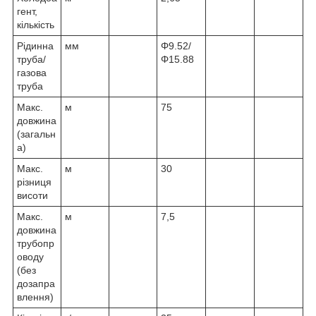
гент,
кількість
Рідинна
мм
Φ9.52/
труба/
Φ15.88
газова
труба
Макс.
м
75
довжина
(загальн
а)
Макс.
м
30
різниця
висоти
Макс.
м
7,5
довжина
трубопр
оводу
(без
дозапра
влення)