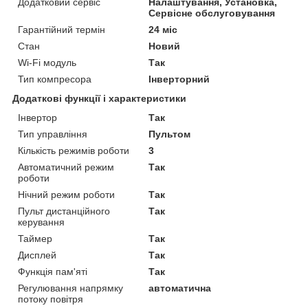
Додатковий сервіс
Налаштування, Установка,
Сервісне обслуговування
Гарантійний термін
24 міс
Стан
Новий
Wi-Fi модуль
Так
Тип компресора
Інверторний
Додаткові функції і характеристики
Інвертор
Так
Тип управління
Пультом
Кількість режимів роботи
3
Автоматичний режим
Так
роботи
Нічний режим роботи
Так
Пульт дистанційного
Так
керування
Таймер
Так
Дисплей
Так
Функція пам'яті
Так
Регулювання напрямку
автоматична
потоку повітря