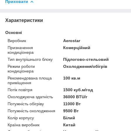
Приховати
Характеристики
Основні
Виробник
Aerostar
Призначення
Комерційний
кондиціонера
Тип внутрішнього блоку
Підлогово-стельовий
Режим роботи
Охолодження/обігрів
кондиціонера
Рекомендована площа
100 кв.м
приміщення
Потік повітря
1500 куб.м/год
Охолоджуюча здатність
36000 BTU/г
Потужність обігріву
11000 Вт
Потужність охолодження
9500 Вт
Колір корпусу
Білий
Країна виробник
Китай