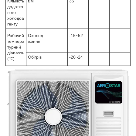
Кількість
г/м
35
додатко
вого
холодоа
генту
Робочий
Охолод
-15~52
темпера
ження
турний
діапазон
Обігрів
-20~24
(℃)