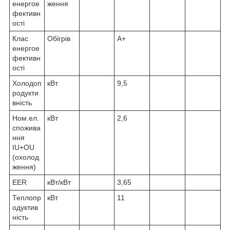
енергое
ження
фективн
ості
Клас
Обігрів
A+
енергое
фективн
ості
Холодоп
кВт
9,5
родукти
вність
Ном.ел.
кВт
2,6
спожива
ння
IU+OU
(охолод
ження)
EER
кВт/кВт
3,65
Теплопр
кВт
11
одуктив
ність