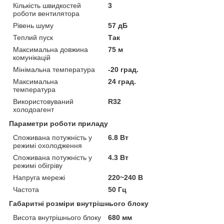
Кількість швидкостей
3
роботи вентилятора
Рівень шуму
57 дБ
Теплий пуск
Так
Максимальна довжина
75 м
комунікацій
Мінімальна температура
-20 град.
Максимальна
24 град.
температура
Використовуваний
R32
холодоагент
Параметри роботи приладу
Споживана потужність у
6.8 Вт
режимі охолодження
Споживана потужність у
4.3 Вт
режимі обігріву
Напруга мережі
220~240 В
Частота
50 Гц
Габаритні розміри внутрішнього блоку
Висота внутрішнього блоку
680 мм