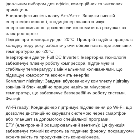
ідеальним вибором для офісів, комерційних та житлових
приміщень.
Енергоефективність класу A++/A+++: Завдяки високій
енергоефективності, кондиціонер значно знижує
енергоспоживання, дозволяючи економити на рахунках за
електроенергію.
Підігрів при температурі до -20°C: Пристрій надійно працює в
холодну пору року, забезпечуючи обігрів навіть при зовнішніх
температурах до -20°C.
Інверторний двигун Full DC Inverter: Інверторна технологія
забезпечує плавну роботу компресора, підтримуючи
стабільну температуру з мінімальними коливаннями, що
підвищує комфорт та економить енергію.
Комплект підігріву: Завдяки вбудованому комплекту підігріву
зовнішній блок надійно працює навіть за мінусових
температур, що забезпечує безперебійну роботу системи.
Функції:
Wi-Fi ready: Кондиціонер підтримує підключення до Wi-Fi, що
дозволяє дистанційно керувати системою через смартфон
або планшет за допомогою спеціальної програми.
ЕРУ (електронний розширювальний вентиль): Ця функція
забезпечує точний контроль за подачею фреону, покращуючи
ефективність та продуктивність кондиціонера.