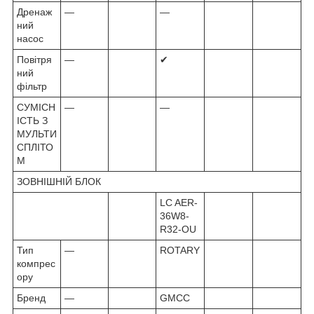
Дренаж
—
—
ний
насос
Повітря
—
✔
ний
фільтр
СУМІСН
—
—
ІСТЬ З
МУЛЬТИ
СПЛІТО
М
ЗОВНІШНІЙ БЛОК
LC AER-
36W8-
R32-OU
Тип
—
ROTARY
компрес
ору
Бренд
—
GMCC