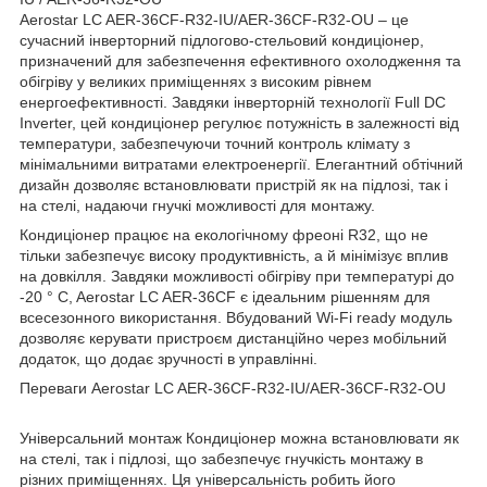
Aerostar LC AER-36CF-R32-IU/AER-36CF-R32-OU – це
сучасний інверторний підлогово-стельовий кондиціонер,
призначений для забезпечення ефективного охолодження та
обігріву у великих приміщеннях з високим рівнем
енергоефективності. Завдяки інверторній технології Full DC
Inverter, цей кондиціонер регулює потужність в залежності від
температури, забезпечуючи точний контроль клімату з
мінімальними витратами електроенергії. Елегантний обтічний
дизайн дозволяє встановлювати пристрій як на підлозі, так і
на стелі, надаючи гнучкі можливості для монтажу.
Кондиціонер працює на екологічному фреоні R32, що не
тільки забезпечує високу продуктивність, а й мінімізує вплив
на довкілля. Завдяки можливості обігріву при температурі до
-20 ° C, Aerostar LC AER-36CF є ідеальним рішенням для
всесезонного використання. Вбудований Wi-Fi ready модуль
дозволяє керувати пристроєм дистанційно через мобільний
додаток, що додає зручності в управлінні.
Переваги Aerostar LC AER-36CF-R32-IU/AER-36CF-R32-OU
Універсальний монтаж Кондиціонер можна встановлювати як
на стелі, так і підлозі, що забезпечує гнучкість монтажу в
різних приміщеннях. Ця універсальність робить його