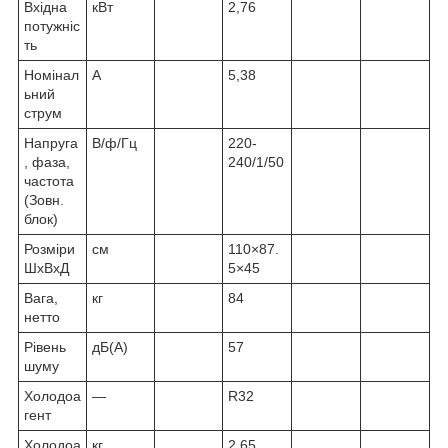
Вхідна
кВт
2,76
потужніс
ть
Номінал
A
5,38
ьний
струм
Напруга
В/ф/Гц
220-
, фаза,
240/1/50
частота
(Зовн.
блок)
Розміри
см
110×87.
ШxВxД
5×45
Вага,
кг
84
нетто
Рівень
дБ(A)
57
шуму
Холодоа
—
R32
гент
Холодоа
кг
2,65