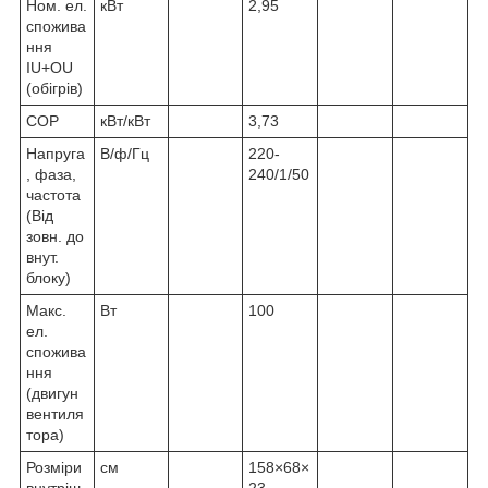
Ном. ел.
кВт
2,95
спожива
ння
IU+OU
(обігрів)
COP
кВт/кВт
3,73
Напруга
В/ф/Гц
220-
, фаза,
240/1/50
частота
(Від
зовн. до
внут.
блоку)
Макс.
Вт
100
ел.
cпожива
ння
(двигун
вентиля
тора)
Розміри
см
158×68×
внутріш.
23