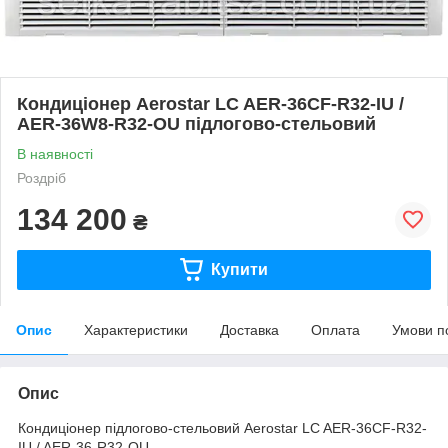
Кондиціонер Aerostar LC AER-36CF-R32-IU /
AER-36W8-R32-OU підлогово-стельовий
В наявності
Роздріб
134 200
₴
Купити
Опис
Характеристики
Доставка
Оплата
Умови п
Опис
Кондиціонер підлогово-стельовий Aerostar LC AER-36CF-R32-
IU / AER-36-R32-OU