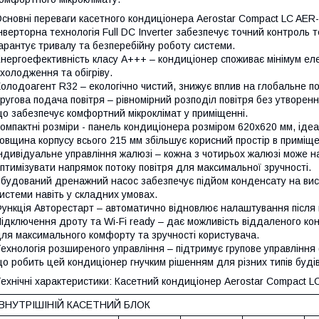
сновні переваги касетного кондиціонера Aerostar Compact LC AE
нверторна технологія Full DC Inverter забезпечує точний контроль
арантує тривалу та безперебійну роботу системи.
нергоефективність класу A+++ – кондиціонер споживає мінімум еле
холодження та обігріву.
олодоагент R32 – екологічно чистий, знижує вплив на глобальне п
ругова подача повітря – рівномірний розподіл повітря без утворе
о забезпечує комфортний мікроклімат у приміщенні.
омпактні розміри - панель кондиціонера розміром 620х620 мм, іде
овщина корпусу всього 215 мм збільшує корисний простір в приміще
ндивідуальне управління жалюзі – кожна з чотирьох жалюзі може 
птимізувати напрямок потоку повітря для максимальної зручності.
будований дренажний насос забезпечує підйом конденсату на висо
истеми навіть у складних умовах.
ункція Авторестарт – автоматично відновлює налаштування після в
ідключення дроту та Wi-Fi ready – дає можливість віддаленого к
ля максимального комфорту та зручності користувача.
ехнологія розширеного управління – підтримує групове управління
о робить цей кондиціонер гнучким рішенням для різних типів буді
ехнічні характеристики: Касетний кондиціонер Aerostar Compact
ВНУТРІШІНІЙ КАСЕТНИЙ БЛОК