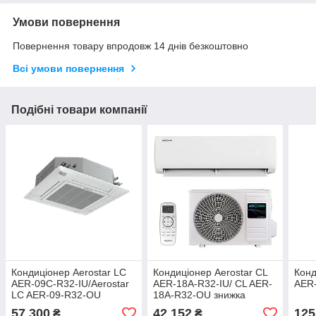
Умови повернення
Повернення товару впродовж 14 днів безкоштовно
Всі умови повернення
Подібні товари компанії
Кондиціонер Aerostar LC
Кондиціонер Aerostar CL
Конд
AER-09C-R32-IU/Aerostar
AER-18A-R32-IU/ CL AER-
AER
LC AER-09-R32-OU
18A-R32-OU знижка
напівпромисловий
57 300
42 152
125
₴
₴