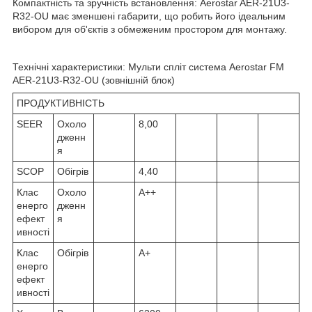
Компактність та зручність встановлення: Aerostar AER-21U3-
R32-OU має зменшені габарити, що робить його ідеальним
вибором для об'єктів з обмеженим простором для монтажу.
Технічні характеристики: Мульти спліт система Aerostar FM
AER-21U3-R32-OU (зовнішній блок)
ПРОДУКТИВНІСТЬ
SEER
Охоло
8,00
дженн
я
SCOP
Обігрів
4,40
Клас
Охоло
А++
енерго
дженн
ефект
я
ивності
Клас
Обігрів
А+
енерго
ефект
ивності