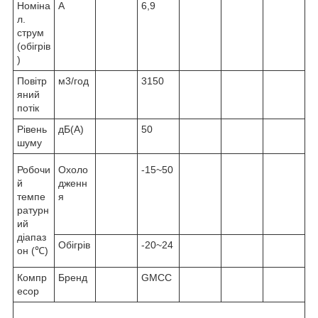
Номіна
A
6,9
л.
струм
(обігрів
)
Повітр
м3/год
3150
яний
потік
Рівень
дБ(A)
50
шуму
Робочи
Охоло
-15~50
й
дженн
темпе
я
ратурн
ий
діапаз
Обігрів
-20~24
он (℃)
Компр
Бренд
GMCC
есор