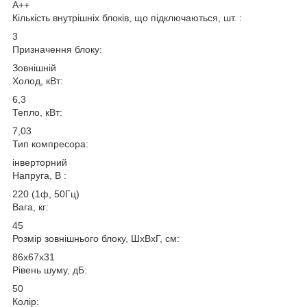
A++
Кількість внутрішніх блоків, що підключаються, шт. :
3
Призначення блоку:
Зовнішній
Холод, кВт:
6,3
Тепло, кВт:
7,03
Тип компресора:
інверторний
Напруга, В :
220 (1ф, 50Гц)
Вага, кг:
45
Розмір зовнішнього блоку, ШxВxГ, cм:
86x67x31
Рівень шуму, дБ:
50
Колір: