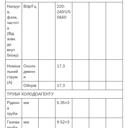
Напруг
В/ф/Гц
220-
а,
240/1/5
фаза,
0&60
частот
а
(Від
зовн.
до
внут.
блоку)
Номіна
Охоло
17,3
льний
дженн
струм
я
(А)
Обігрів
17,3
ТРУБИ ХОЛОДОАГЕНТУ
Рідинн
мм
6.35×3
а
труба
Газова
мм
9.52×3
труба