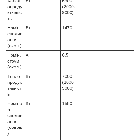
Холод
Вт
6300
опроду
(2000-
ктивніс
9000)
ть
Номін.
Вт
1470
спожив
ання
(охол.)
Номін.
A
6,5
струм
(охол.)
Тепло
Вт
7000
продук
(2000-
тивніст
9000)
ь
Номіна
Вт
1580
л.
спожив
ання
(обігрів
)