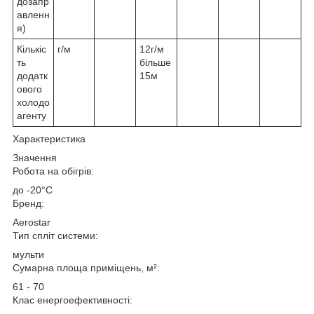
дозапр
авленн
я)
Кількіс
г/м
12г/м
ть
більше
додатк
15м
ового
холодо
агенту
Характеристика
Значення
Робота на обігрів:
до -20°C
Бренд:
Aerostar
Тип спліт системи:
мульти
Сумарна площа приміщень, м²:
61 - 70
Клас енергоефективності: