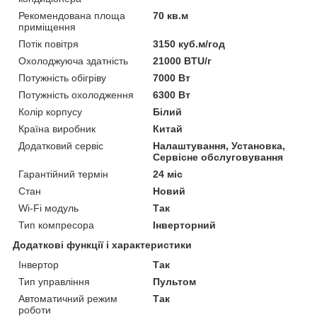
Рекомендована площа
70 кв.м
приміщення
Потік повітря
3150 куб.м/год
Охолоджуюча здатність
21000 BTU/г
Потужність обігріву
7000 Вт
Потужність охолодження
6300 Вт
Колір корпусу
Білий
Країна виробник
Китай
Додатковий сервіс
Налаштування, Установка,
Сервісне обслуговування
Гарантійний термін
24 міс
Стан
Новий
Wi-Fi модуль
Так
Тип компресора
Інверторний
Додаткові функції і характеристики
Інвертор
Так
Тип управління
Пультом
Автоматичний режим
Так
роботи