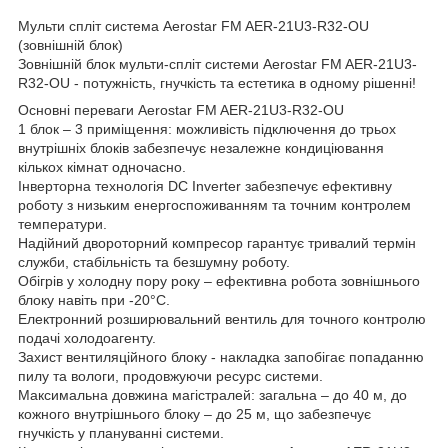
Мульти спліт система Aerostar FM AER-21U3-R32-OU
(зовнішній блок)
Зовнішній блок мульти-спліт системи Aerostar FM AER-21U3-
R32-OU - потужність, гнучкість та естетика в одному рішенні!
Основні переваги Aerostar FM AER-21U3-R32-OU
1 блок – 3 приміщення: можливість підключення до трьох
внутрішніх блоків забезпечує незалежне кондиціювання
кількох кімнат одночасно.
Інверторна технологія DC Inverter забезпечує ефективну
роботу з низьким енергоспоживанням та точним контролем
температури.
Надійний двороторний компресор гарантує тривалий термін
служби, стабільність та безшумну роботу.
Обігрів у холодну пору року – ефективна робота зовнішнього
блоку навіть при -20°C.
Електронний розширювальний вентиль для точного контролю
подачі холодоагенту.
Захист вентиляційного блоку - накладка запобігає попаданню
пилу та вологи, продовжуючи ресурс системи.
Максимальна довжина магістралей: загальна – до 40 м, до
кожного внутрішнього блоку – до 25 м, що забезпечує
гнучкість у плануванні системи.