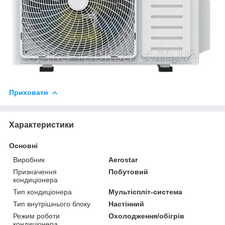
Приховати
Характеристики
Основні
Виробник
Aerostar
Призначення
Побутовий
кондиціонера
Тип кондиціонера
Мультіспліт-система
Тип внутрішнього блоку
Настінний
Режим роботи
Охолодження/обігрів
кондиціонера