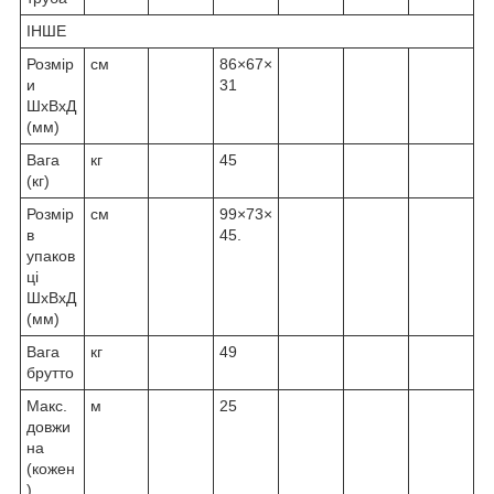
ІНШЕ
Розмір
cм
86×67×
и
31
ШxВxД
(мм)
Вага
кг
45
(кг)
Розмір
cм
99×73×
в
45.
упаков
ці
ШxВxД
(мм)
Вага
кг
49
брутто
Макс.
м
25
довжи
на
(кожен
)