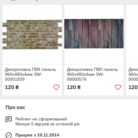
Декоративна ПВХ панель
Декоративна ПВХ панель
Деко
960х480х4мм SW-
960х480х4мм SW-
960
00001839
00000576
000
120
120
120
₴
₴
Про нас
Рейтинг не сформований
Менше 5 відгуків за останній рік
Працює з 10.11.2014