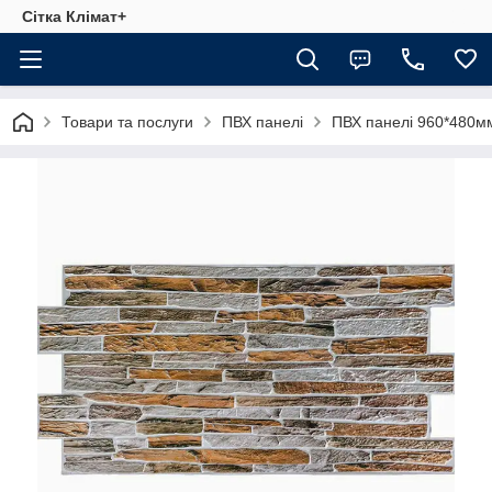
Сітка Клімат+
Товари та послуги
ПВХ панелі
ПВХ панелі 960*480м