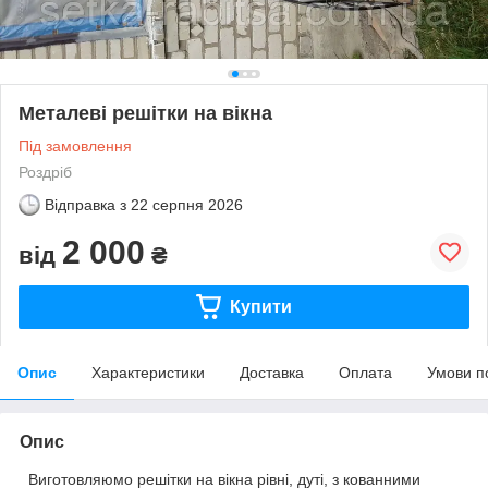
Металеві решітки на вікна
Під замовлення
Роздріб
Відправка з
22 серпня 2026
2 000
від
₴
Купити
Опис
Характеристики
Доставка
Оплата
Умови п
Опис
Виготовляюмо решітки на вікна рівні, дуті, з кованними