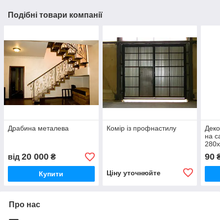
Подібні товари компанії
Драбина металева
Комір із профнастилу
Деко
на с
280х
за 1
20 000
90
від
₴
000
Ціну уточнюйте
Купити
Про нас