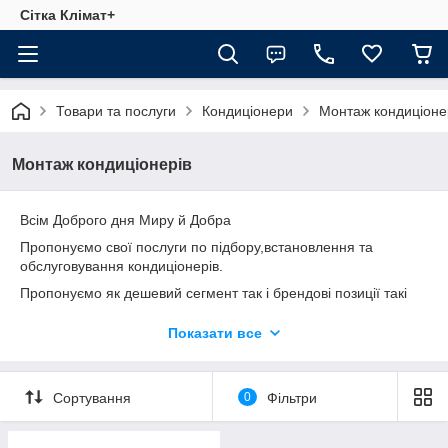
Сітка Клімат+
Товари та послуги
Кондиціонери
Монтаж кондиціоне
Монтаж кондиціонерів
Всім Доброго дня Миру й Добра
Пропонуємо свої послуги по підбору,встановлення та
обслуговування кондиціонерів.
Пропонуємо як дешевий сегмент так і брендові позиції такі
як:
Показати все
Cooper&Hunter, Neoclima, Panasonic, Idea, Gree, Sensei,
Mitsubishi Electric, Toshiba, Daikin, TCL, Samsung, Bosch, LG,
Midea, Haier, Leberg, Osaka, Roda, Chigo, Aux, Carrier,
Electrolux, Olmo, Tosot.
Сортування
0
Фільтри
Працюємо швидко та акуратно,на монтаж йде в середньому
приблизно 4 години