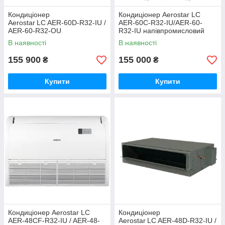
Кондиціонер
Кондиціонер Aerostar LC
Aerostar LC AER‑60D‑R32‑IU /
AER-60C-R32-IU/AER-60-
AER‑60‑R32‑OU
R32-IU напівпромисловий
напівпромисловий канальний
касетний
В наявності
В наявності
155 900
155 000
₴
₴
Купити
Купити
Кондиціонер Aerostar LC
Кондиціонер
AER-48CF-R32-IU / AER-48-
Aerostar LC AER‑48D‑R32‑IU /