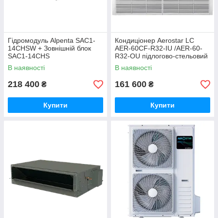
Гідромодуль Alpenta SAC1-
Кондиціонер Aerostar LC
14CHSW + Зовнішній блок
AER-60CF-R32-IU /AER-60-
SAC1-14CHS
R32-OU підлогово-стельовий
В наявності
В наявності
218 400
161 600
₴
₴
Купити
Купити