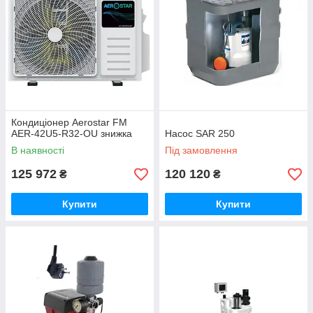
Кондиціонер Aerostar FM
AER-42U5-R32-OU знижка
Насос SAR 250
В наявності
Під замовлення
125 972
120 120
₴
₴
Купити
Купити