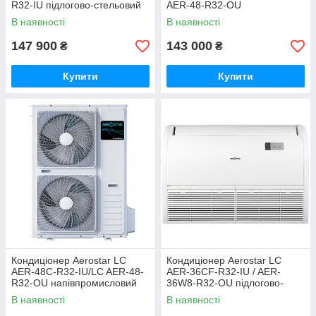
R32-IU підлогово-стельовий
AER-48-R32-OU
напівпромисловий канальний
В наявності
В наявності
147 900
143 000
₴
₴
Купити
Купити
Кондиціонер Aerostar LC
Кондиціонер Aerostar LC
AER-48C-R32-IU/LC AER-48-
AER-36CF-R32-IU / AER-
R32-ОU напівпромисловий
36W8-R32-OU підлогово-
касетний
стельовий
В наявності
В наявності