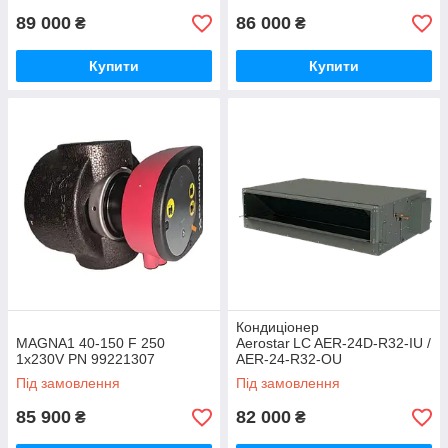
89 000
86 000
₴
₴
Купити
Купити
Кондиціонер
MAGNA1 40-150 F 250
Aerostar LC AER‑24D‑R32‑IU /
1x230V PN 99221307
AER‑24‑R32‑OU
напівпромисловий канальний
Під замовлення
Під замовлення
85 900
82 000
₴
₴