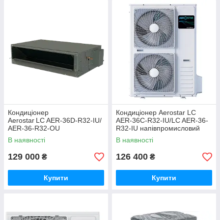
Кондиціонер
Кондиціонер Aerostar LC
Aerostar LC AER‑36D‑R32‑IU/
AER-36C-R32-IU/LC AER-36-
AER‑36‑R32‑OU
R32-IU напівпромисловий
напівпромисловіий
касетний
В наявності
В наявності
канальний
129 000
126 400
₴
₴
Купити
Купити