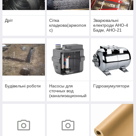
Дріт
Сітка
Зварювальні
кладкова(армопоя
електроди АНО-4
с)
Бадм, АНО-21
Патон, АНО-36
Моноліт
Будівельні роботи
Насосы для
Гідроакумулятори
сточных вод
(канализационный
насос)